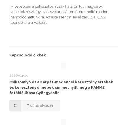
Mivel ebben a pályázatban csak határon túli magyarok
vehettek részt, így az összetartozás érzésére méltó módon
hangolódhattunk rá. Az este szentmisével zárult, a KÉSZ
szándékára a Hazáért.
Kapcsolódó cikkek
2026-04-15
Csíksomlyó és a Kárpát-medencei keresztény értékek
és keresztény ünnepek címmel nyílt meg a KÁMME
fotókiállítása Gyöngyösön.
Tovább olvasom