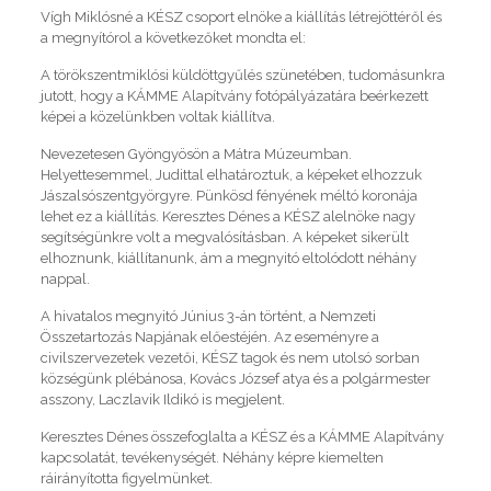
Vígh Miklósné a KÉSZ csoport elnöke a kiállítás létrejöttéről és
a megnyítórol a következőket mondta el:
A törökszentmiklósi küldöttgyűlés szünetében, tudomásunkra
jutott, hogy a KÁMME Alapítvány fotópályázatára beérkezett
képei a közelünkben voltak kiállítva.
Nevezetesen Gyöngyösön a Mátra Múzeumban.
Helyettesemmel, Judittal elhatároztuk, a képeket elhozzuk
Jászalsószentgyörgyre. Pünkösd fényének méltó koronája
lehet ez a kiállítás. Keresztes Dénes a KÉSZ alelnöke nagy
segítségünkre volt a megvalósításban. A képeket sikerült
elhoznunk, kiállítanunk, ám a megnyitó eltolódott néhány
nappal.
A hivatalos megnyitó Június 3-án történt, a Nemzeti
Összetartozás Napjának előestéjén. Az eseményre a
civilszervezetek vezetői, KÉSZ tagok és nem utolsó sorban
községünk plébánosa, Kovács József atya és a polgármester
asszony, Laczlavik Ildikó is megjelent.
Keresztes Dénes összefoglalta a KÉSZ és a KÁMME Alapítvány
kapcsolatát, tevékenységét. Néhány képre kiemelten
ráirányította figyelmünket.