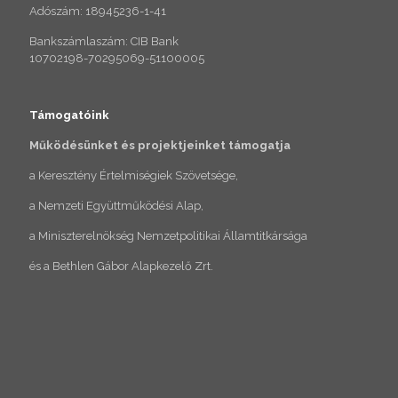
Adószám: 18945236-1-41
Bankszámlaszám: CIB Bank
10702198-70295069-51100005
Támogatóink
Működésünket és projektjeinket támogatja
a Keresztény Értelmiségiek Szövetsége,
a Nemzeti Együttműködési Alap,
a Miniszterelnökség Nemzetpolitikai Államtitkársága
és a Bethlen Gábor Alapkezelő Zrt.