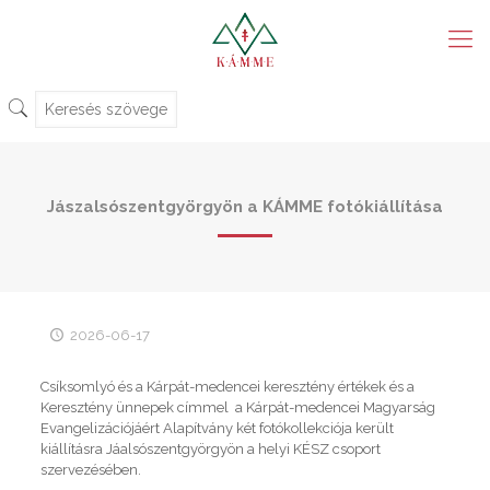
Jászalsószentgyörgyön a KÁMME fotókiállítása
2026-06-17
Csíksomlyó és a Kárpát-medencei keresztény értékek és a
Keresztény ünnepek címmel a Kárpát-medencei Magyarság
Evangelizációjáért Alapítvány két fotókollekciója került
kiállításra Jáalsószentgyörgyön a helyi KÉSZ csoport
szervezésében.