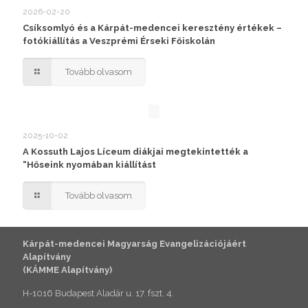
2026-02-20
Csíksomlyó és a Kárpát-medencei keresztény értékek –
fotókiállítás a Veszprémi Érseki Főiskolán
Tovább olvasom
2025-10-02
A Kossuth Lajos Líceum diákjai megtekintették a
“Hőseink nyomában kiállítást
Tovább olvasom
Kárpát-medencei Magyarság Evangelizációjáért
Alapítvány
(KÁMME Alapítvány)
H-1016 Budapest Aladár u. 17. fszt. 4.