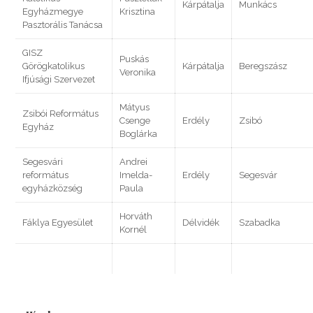
Kárpátalja
Munkács
Egyházmegye
Krisztina
Pasztorális Tanácsa
GISZ
Puskás
Görögkatolikus
Kárpátalja
Beregszász
Veronika
Ifjúsági Szervezet
Mátyus
Zsibói Református
Csenge
Erdély
Zsibó
Egyház
Boglárka
Segesvári
Andrei
református
Imelda-
Erdély
Segesvár
egyházközség
Paula
Horváth
Fáklya Egyesület
Délvidék
Szabadka
Kornél