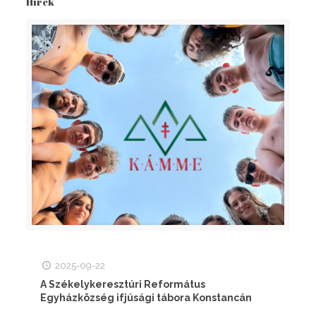
Hírek
2025-09-22
A Székelykeresztúri Református
Egyházközség ifjúsági tábora Konstancán