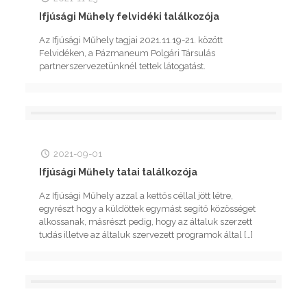
Ifjúsági Műhely felvidéki találkozója
Az Ifjúsági Műhely tagjai 2021.11.19-21. között
Felvidéken, a Pázmaneum Polgári Társulás
partnerszervezetünknél tettek látogatást.
2021-09-01
Ifjúsági Műhely tatai találkozója
Az Ifjúsági Műhely azzal a kettős céllal jött létre,
egyrészt hogy a küldöttek egymást segítő közösséget
alkossanak, másrészt pedig, hogy az általuk szerzett
tudás illetve az általuk szervezett programok által
[…]