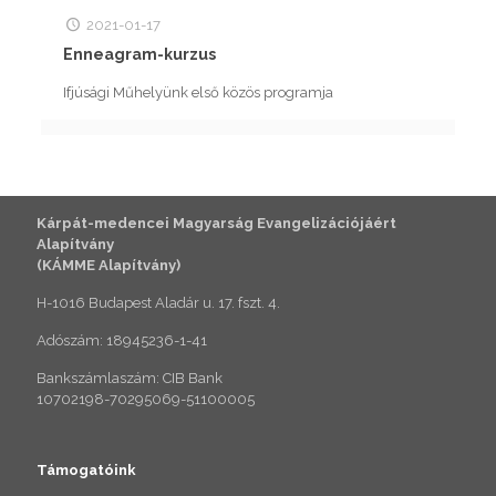
2021-01-17
Enneagram-kurzus
Ifjúsági Műhelyünk első közös programja
Kárpát-medencei Magyarság Evangelizációjáért
Alapítvány
(KÁMME Alapítvány)
H-1016 Budapest Aladár u. 17. fszt. 4.
Adószám: 18945236-1-41
Bankszámlaszám: CIB Bank
10702198-70295069-51100005
Támogatóink