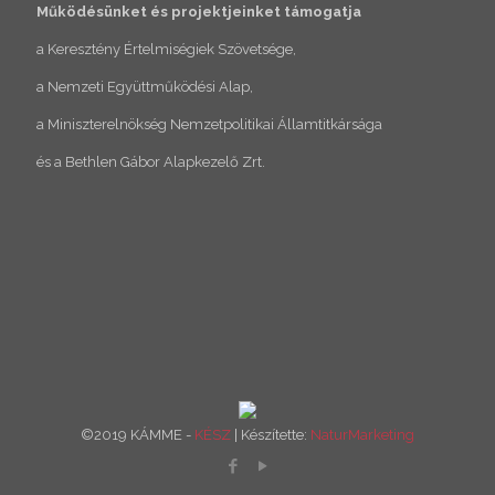
Működésünket és projektjeinket támogatja
a Keresztény Értelmiségiek Szövetsége,
a Nemzeti Együttműködési Alap,
a Miniszterelnökség Nemzetpolitikai Államtitkársága
és a Bethlen Gábor Alapkezelő Zrt.
©2019 KÁMME -
KÉSZ
| Készítette:
NaturMarketing