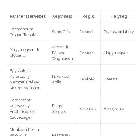
Partnerszervezet
Képviselő
Régió
Helység
Pázmaneum
Sörös Erik
Felvidék
Dunaszerdahely
Polgári Társulás
Alexandra
Nagymegyeri rk.
Pálová
Felvidék
Nagymegyer
plébánia
Wagnerová
Egyesület a
Keresztény
Ifj. Vakles
Felvidék
Szeszta
Nemzeti Értékek
Attila
Megmaradásáért
Beregszászi
Keresztény
Pirigyi
Kárpátalja
Beregszász
Értelmiségiek
Gergely
Szövetsége
Munkácsi Római
Katolikus
Pasztellák