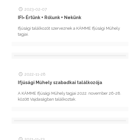
2023-02-07
IFI= Értünk + Rólunk + Nekünk
Ifjúsági találkozót szerveznek a KÁMME Ifjúsági Műhely
tagjai.
2022-11-28
Ifjúsági Műhely szabadkai találkozója
A KÁMME Ifjúsági Műhely tagjai 2022. november 26-28.
között Vajdaságban találkoztak.
2021-11-23